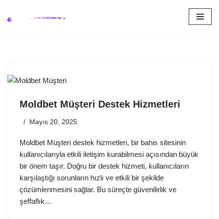
İçeriğe
geç
Moldbet Müşteri Destek Hizmetleri
Mayıs 20, 2025
Moldbet Müşteri destek hizmetleri, bir bahis sitesinin
kullanıcılarıyla etkili iletişim kurabilmesi açısından büyük
bir önem taşır. Doğru bir destek hizmeti, kullanıcıların
karşılaştığı sorunların hızlı ve etkili bir şekilde
çözümlenmesini sağlar. Bu süreçte güvenilirlik ve
şeffaflık…