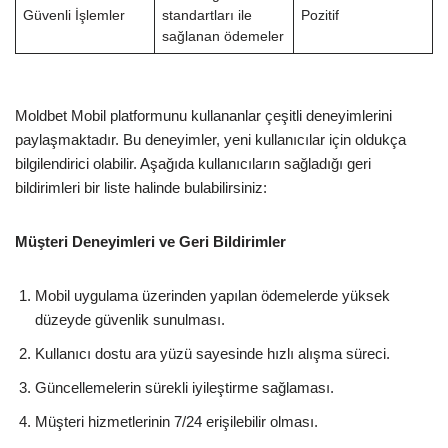
Güvenli İşlemler
standartları ile
Pozitif
sağlanan ödemeler
Moldbet Mobil platformunu kullananlar çeşitli deneyimlerini
paylaşmaktadır. Bu deneyimler, yeni kullanıcılar için oldukça
bilgilendirici olabilir. Aşağıda kullanıcıların sağladığı geri
bildirimleri bir liste halinde bulabilirsiniz:
Müşteri Deneyimleri ve Geri Bildirimler
Mobil uygulama üzerinden yapılan ödemelerde yüksek
düzeyde güvenlik sunulması.
Kullanıcı dostu ara yüzü sayesinde hızlı alışma süreci.
Güncellemelerin sürekli iyileştirme sağlaması.
Müşteri hizmetlerinin 7/24 erişilebilir olması.