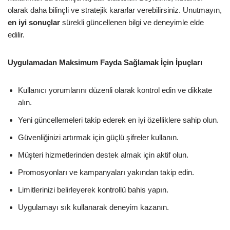
olarak daha bilinçli ve stratejik kararlar verebilirsiniz. Unutmayın,
en iyi sonuçlar
sürekli güncellenen bilgi ve deneyimle elde
edilir.
Uygulamadan Maksimum Fayda Sağlamak İçin İpuçları
Kullanıcı yorumlarını düzenli olarak kontrol edin ve dikkate
alın.
Yeni güncellemeleri takip ederek en iyi özelliklere sahip olun.
Güvenliğinizi artırmak için güçlü şifreler kullanın.
Müşteri hizmetlerinden destek almak için aktif olun.
Promosyonları ve kampanyaları yakından takip edin.
Limitlerinizi belirleyerek kontrollü bahis yapın.
Uygulamayı sık kullanarak deneyim kazanın.