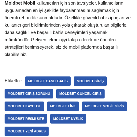
Moldbet Mobil
kullanıcıları için son tavsiyeler, kullanıcıların
uygulamadan en iyi şekilde faydalanmasını sağlamak için
önemli rehberlik sunmaktadır. Özellikle güvenli bahis ipuçları ve
kullanıcı geri bildirimlerinden yola çıkarak oluşturulan bilgilerle,
daha sağlıklı ve başarılı bahis deneyimleri yaşamak
mümkündür. Gelişen teknolojiyi takip ederek ve önerilen
stratejileri benimseyerek, siz de mobil platformda başarılı
olabilirsiniz.
Etiketler:
MOLDBET CANLI BAHIS
MOLDBET GIRIŞ
MOLDBET GIRIŞ SORUNU
MOLDBET GÜNCEL GIRIŞ
MOLDBET KAYIT OL
MOLDBET LINK
MOLDBET MOBIL GIRIŞ
MOLDBET RESMI SITE
MOLDBET ÜYELIK
MOLDBET YENI ADRES