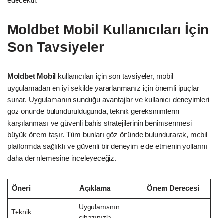
edecektir.
Moldbet Mobil Kullanıcıları İçin
Son Tavsiyeler
Moldbet Mobil
kullanıcıları için son tavsiyeler, mobil
uygulamadan en iyi şekilde yararlanmanız için önemli ipuçları
sunar. Uygulamanın sunduğu avantajlar ve kullanıcı deneyimleri
göz önünde bulundurulduğunda, teknik gereksinimlerin
karşılanması ve güvenli bahis stratejilerinin benimsenmesi
büyük önem taşır. Tüm bunları göz önünde bulundurarak, mobil
platformda sağlıklı ve güvenli bir deneyim elde etmenin yollarını
daha derinlemesine inceleyeceğiz.
Öneri
Açıklama
Önem Derecesi
Uygulamanın
Teknik
cihazınızla