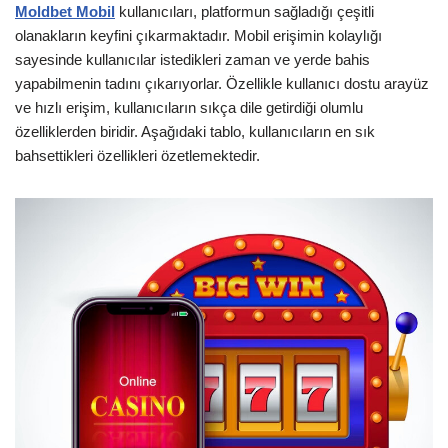
Moldbet Mobil
kullanıcıları, platformun sağladığı çeşitli
olanakların keyfini çıkarmaktadır. Mobil erişimin kolaylığı
sayesinde kullanıcılar istedikleri zaman ve yerde bahis
yapabilmenin tadını çıkarıyorlar. Özellikle kullanıcı dostu arayüz
ve hızlı erişim, kullanıcıların sıkça dile getirdiği olumlu
özelliklerden biridir. Aşağıdaki tablo, kullanıcıların en sık
bahsettikleri özellikleri özetlemektedir.