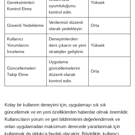
Gereksinimleri
Yüksek
uyumluluğunu
Kontrol Etme
kontrol edin.
Verilerinizi düzenli
Güvenli Yedekleme
Orta
olarak yedekleyin.
Kullanıcı
Deneyimlerden
Yorumlarını
ders çıkarın ve yeni
Yüksek
İnceleme
stratejiler geliştirin.
Uygulama
Güncellemeleri
güncellemelerini
Orta
Takip Etme
düzenli olarak
kontrol edin.
Kolay bir kullanım deneyimi için, uygulamayı sık sık
güncellemek ve en yeni özelliklerden haberdar olmak önemlidir.
Kullanıcıların yorum ve geri bildirimlerini değerlendirmek ve
onları uygulamadan maksimum derecede yararlanmak için
kullanmak da oldukça faydalı olacaktır. Böylelikle, kullanıcı