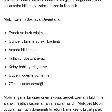
kullanıcılar bile siteyi zahmetsizce kullanabilir.
Mobil Erişim Sağlayan Avantajlar
Esnek ve hızlı erişim
Güncel bilgilerle sürekli bağlantı
Anında bildirimler
Kullanıcı dostu arayüz
Kolay bahis yerleştirme
Güvenli ödeme yöntemleri
7/24 kullanıcı desteği
Mobil erişimin bir diğer önemli yönü, gerçek zamanlı bildirimler
alarak fırsatları kaçırmamanızı sağlamasıdır.
Moldbet Mobil
uygulaması, tam donanımlı bir etkinlik merkezi gibi çalışarak