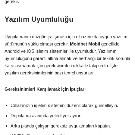
gerekir.
Yazılım Uyumluluğu
Uygulamanın düzgün çalışması için cihazınızda uygun yazılım
sürümünün yüklü olması gerekir.
Moldbet Mobil
genellikle
Android ve iOS işletim sistemleri ile uyumludur. Yazılımın
uyumluluğunu garanti altına almak ve herhangi bir teknik sorunla
karşılaşmamak için gereksinimleri dikkatle takip edin. İşte
yazılım gereksinimlerinin bazı temel unsurları:
Gereksinimleri Karşılamak İçin İpuçları
Cihazınızın işletim sistemini düzenli olarak güncelleyin.
Depolama alanında yeterli yer ayırın.
Arka planda çalışan gereksiz uygulamaları kapatın.