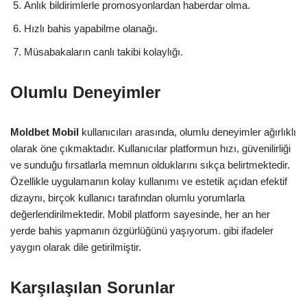
Anlık bildirimlerle promosyonlardan haberdar olma.
Hızlı bahis yapabilme olanağı.
Müsabakaların canlı takibi kolaylığı.
Olumlu Deneyimler
Moldbet Mobil
kullanıcıları arasında, olumlu deneyimler ağırlıklı
olarak öne çıkmaktadır. Kullanıcılar platformun hızı, güvenilirliği
ve sunduğu fırsatlarla memnun olduklarını sıkça belirtmektedir.
Özellikle uygulamanın kolay kullanımı ve estetik açıdan efektif
dizaynı, birçok kullanıcı tarafından olumlu yorumlarla
değerlendirilmektedir. Mobil platform sayesinde, her an her
yerde bahis yapmanın özgürlüğünü yaşıyorum. gibi ifadeler
yaygın olarak dile getirilmiştir.
Karşılaşılan Sorunlar